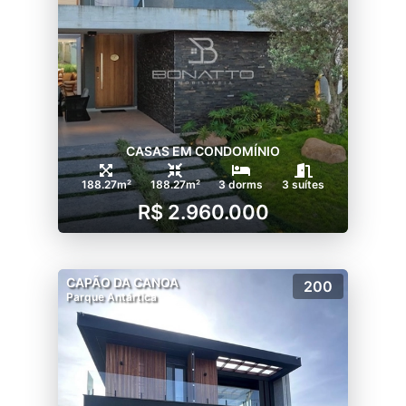
CASAS EM CONDOMÍNIO
188.27m²
188.27m²
3 dorms
3 suítes
R$ 2.960.000
CAPÃO DA CANOA
200
Parque Antártica