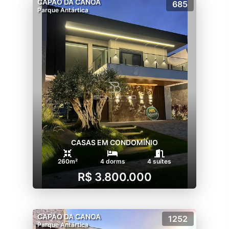
CAPÃO DA CANOA
685
Parque Antártica
CASAS EM CONDOMÍNIO
260m²
4 dorms
4 suítes
R$ 3.800.000
CAPÃO DA CANOA
1252
Parque Antártica