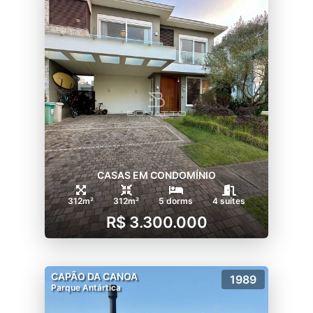
CASAS EM CONDOMÍNIO
312m²
312m²
5 dorms
4 suítes
R$ 3.300.000
CAPÃO DA CANOA
1989
Parque Antártica