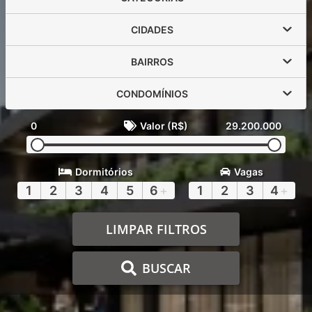
CIDADES
BAIRROS
CONDOMÍNIOS
0
Valor (R$)
29.200.000
Dormitórios
Vagas
1
2
3
4
5
6
+
1
2
3
4
+
LIMPAR FILTROS
BUSCAR