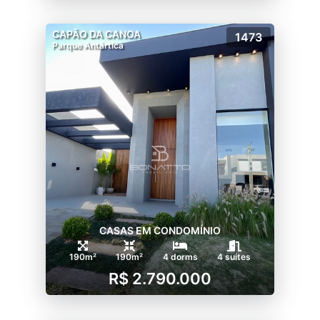
CAPÃO DA CANOA
1473
Parque Antártica
CASAS EM CONDOMÍNIO
190m²
190m²
4 dorms
4 suítes
R$ 2.790.000