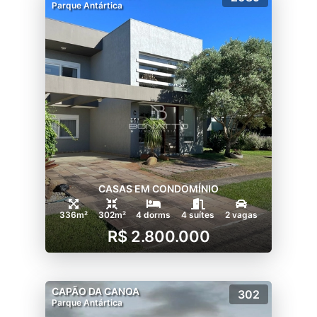
Parque Antártica
CASAS EM CONDOMÍNIO
336m²
302m²
4 dorms
4 suítes
2 vagas
R$ 2.800.000
CAPÃO DA CANOA
302
Parque Antártica