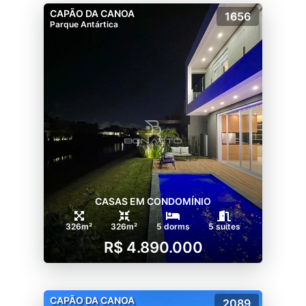
CAPÃO DA CANOA
1656
Parque Antártica
CASAS EM CONDOMÍNIO
326m²
326m²
5 dorms
5 suítes
R$ 4.890.000
CAPÃO DA CANOA
2089