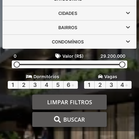
CIDADES
BAIRROS
CONDOMÍNIOS
0
Valor (R$)
29.200.000
Dormitórios
Vagas
1
2
3
4
5
6
+
1
2
3
4
+
LIMPAR FILTROS
BUSCAR