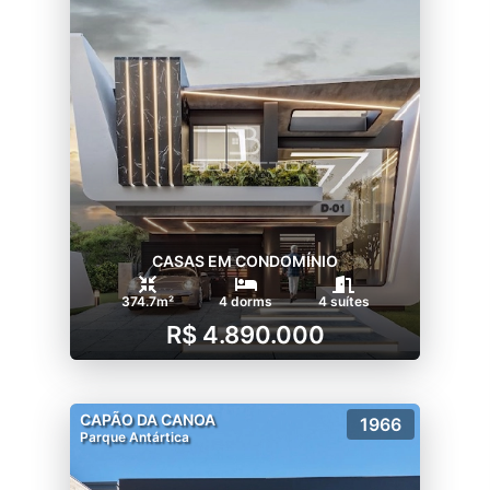
CASAS EM CONDOMÍNIO
374.7m²
4 dorms
4 suítes
R$ 4.890.000
CAPÃO DA CANOA
1966
Parque Antártica