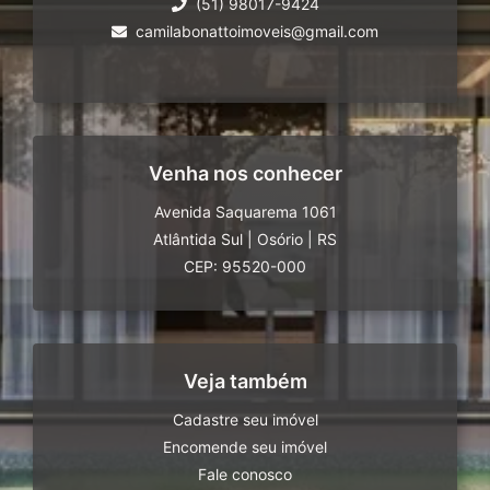
(51) 98017-9424
camilabonattoimoveis@gmail.com
Venha nos conhecer
Avenida Saquarema 1061
Atlântida Sul
|
Osório
|
RS
CEP: 95520-000
Veja também
Cadastre seu imóvel
Encomende seu imóvel
Fale conosco