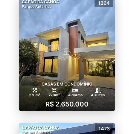
CAPÃO DA CANOA
1264
Parque Antártica
CASAS EM CONDOMÍNIO
270m²
270m²
4 dorms
4 suítes
R$ 2.650.000
CAPÃO DA CANOA
1473
Parque Antártica