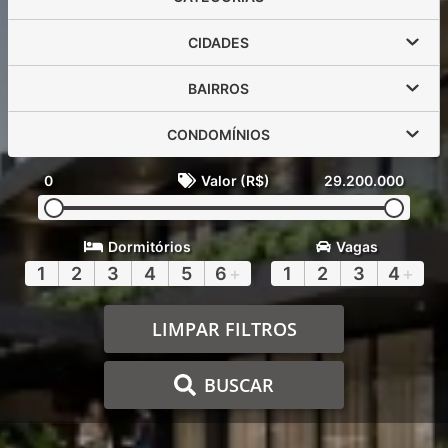
CIDADES
BAIRROS
CONDOMÍNIOS
0
Valor (R$)
29.200.000
Dormitórios
Vagas
1
2
3
4
5
6
+
1
2
3
4
+
LIMPAR FILTROS
BUSCAR