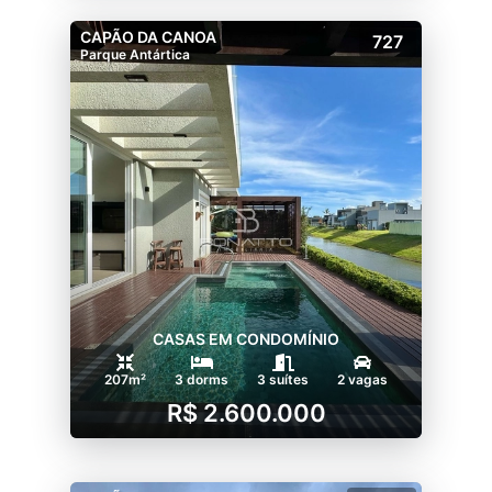
CAPÃO DA CANOA
727
Parque Antártica
CASAS EM CONDOMÍNIO
207m²
3 dorms
3 suítes
2 vagas
R$ 2.600.000