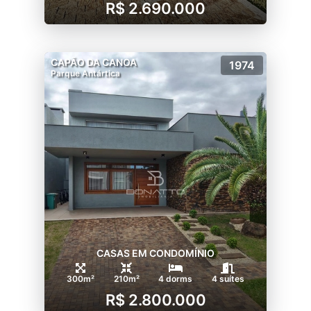
R$ 2.690.000
CAPÃO DA CANOA
1974
Parque Antártica
CASAS EM CONDOMÍNIO
300m²
210m²
4 dorms
4 suítes
R$ 2.800.000