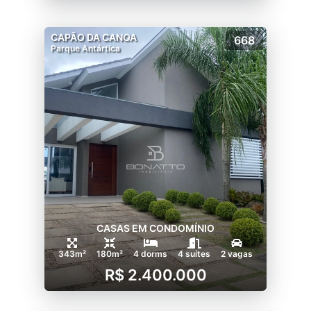
CAPÃO DA CANOA
668
Parque Antártica
CASAS EM CONDOMÍNIO
343m²
180m²
4 dorms
4 suítes
2 vagas
R$ 2.400.000