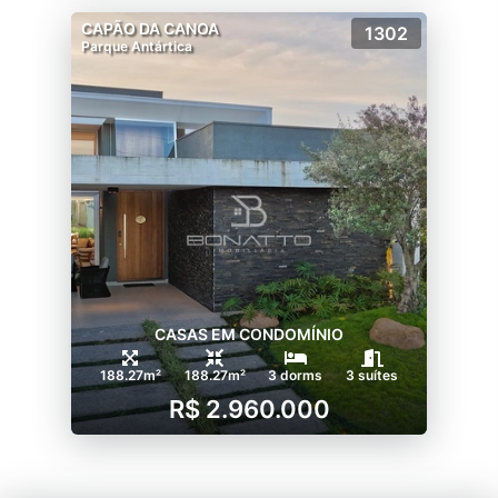
CAPÃO DA CANOA
1302
Parque Antártica
CASAS EM CONDOMÍNIO
188.27m²
188.27m²
3 dorms
3 suítes
R$ 2.960.000