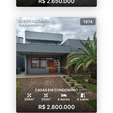
R$ 2.650.000
CAPÃO DA CANOA
1974
Parque Antártica
CASAS EM CONDOMÍNIO
300m²
210m²
4 dorms
4 suítes
R$ 2.800.000