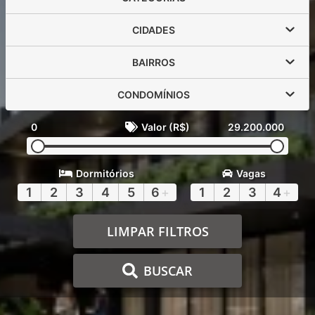
CIDADES
BAIRROS
CONDOMÍNIOS
0
Valor (R$)
29.200.000
Dormitórios
Vagas
1
2
3
4
5
6
+
1
2
3
4
+
LIMPAR FILTROS
BUSCAR