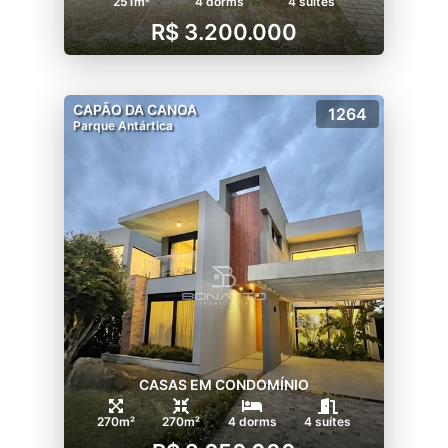
251m²
4 dorms
4 suítes
R$ 3.200.000
CAPÃO DA CANOA
1264
Parque Antártica
CASAS EM CONDOMÍNIO
270m²
270m²
4 dorms
4 suítes