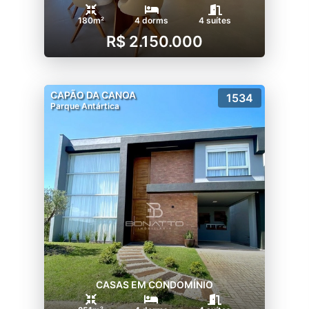
180m²
4 dorms
4 suítes
R$ 2.150.000
CAPÃO DA CANOA
1534
Parque Antártica
CASAS EM CONDOMÍNIO