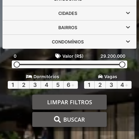
CIDADES
BAIRROS
CONDOMÍNIOS
0
Valor (R$)
29.200.000
Dormitórios
Vagas
1
2
3
4
5
6
+
1
2
3
4
+
LIMPAR FILTROS
BUSCAR