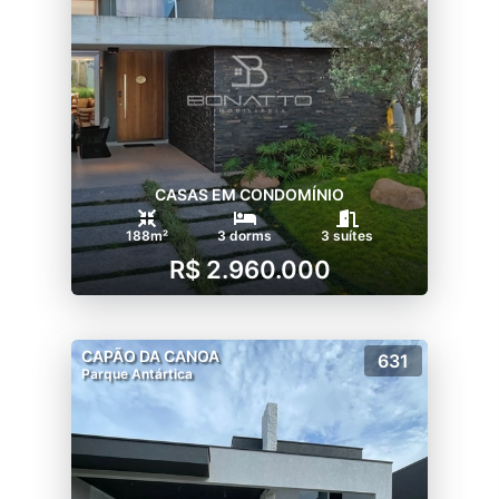
CASAS EM CONDOMÍNIO
188m²
3 dorms
3 suítes
R$ 2.960.000
CAPÃO DA CANOA
631
Parque Antártica