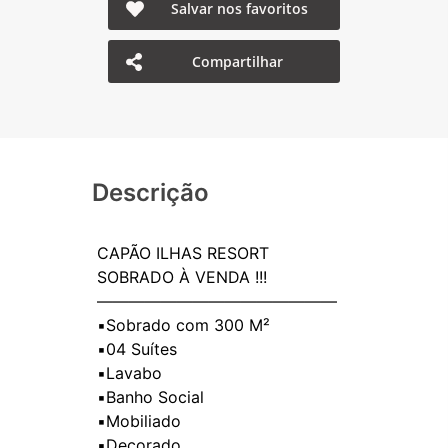
Salvar nos favoritos
Compartilhar
Descrição
CAPÃO ILHAS RESORT
SOBRADO À VENDA !!!
———————————————
▪️Sobrado com 300 M²
▪️04 Suítes
▪️Lavabo
▪️Banho Social
▪️Mobiliado
▪️Decorado