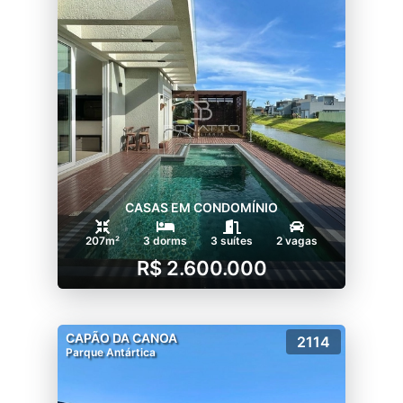
CASAS EM CONDOMÍNIO
207m²
3 dorms
3 suítes
2 vagas
R$ 2.600.000
CAPÃO DA CANOA
2114
Parque Antártica