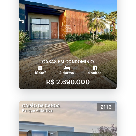
CASAS EM CONDOMÍNIO
184m²
4 dorms
4 suítes
R$ 2.690.000
CAPÃO DA CANOA
2116
Parque Antártica