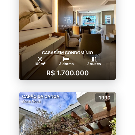
CASAS EM CONDOMÍNIO
169m²
3 dorms
2 suítes
R$ 1.700.000
CAPÃO DA CANOA
1990
Zona Nova