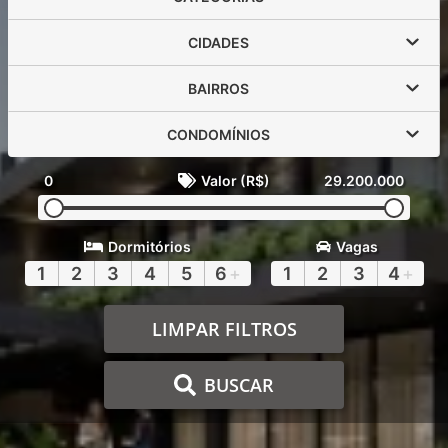
CIDADES
BAIRROS
CONDOMÍNIOS
0
Valor (R$)
29.200.000
Dormitórios
Vagas
1
2
3
4
5
6
+
1
2
3
4
+
LIMPAR FILTROS
BUSCAR