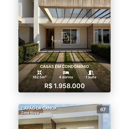
CASAS EM CONDOMÍNIO
162.5m²
4 dorms
1 suíte
R$ 1.958.000
CAPÃO DA CANOA
67
Zona Nova