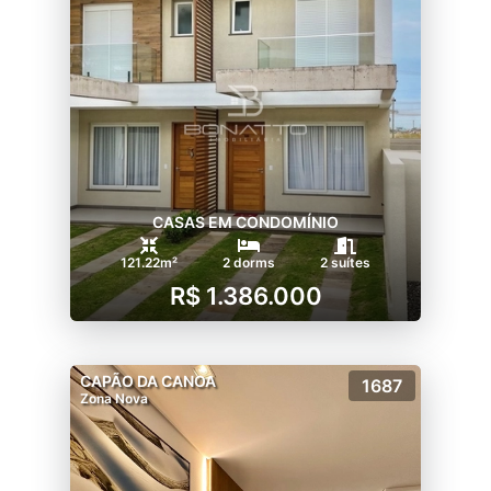
CASAS EM CONDOMÍNIO
121.22m²
2 dorms
2 suítes
R$ 1.386.000
CAPÃO DA CANOA
1687
Zona Nova