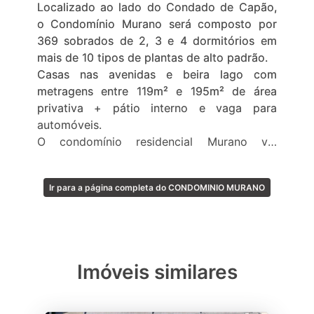
Localizado ao lado do Condado de Capão,
o Condomínio Murano será composto por
369 sobrados de 2, 3 e 4 dormitórios em
mais de 10 tipos de plantas de alto padrão.
Casas nas avenidas e beira lago com
metragens entre 119m² e 195m² de área
privativa + pátio interno e vaga para
automóveis.
O condomínio residencial Murano vai
surpreender você com a melhor
infraestrutura de lazer de Capão da Canoa.
Ir para a página completa do CONDOMINIO MURANO
Piscinas interna e externa com prainha, club
house com 2.097m² de área e lazer
completo interno, áreas esportivas e
recreativas externas completas para adultos,
adolescentes, crianças e pets, quiosques
Imóveis similares
gourmet e estacionamento para visitantes.
Inspirado na tradição milenar de transformar
o vidro em arte, o empreendimento