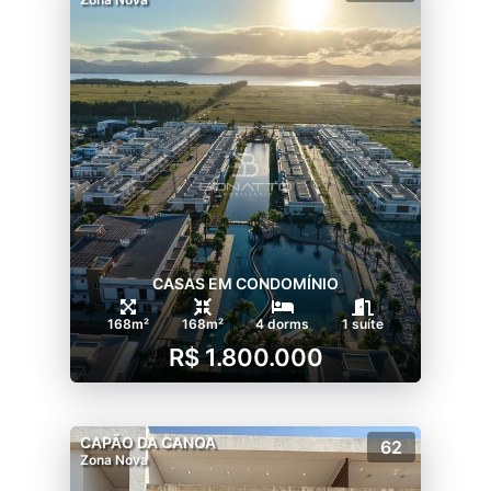
CASAS EM CONDOMÍNIO
168m²
168m²
4 dorms
1 suíte
R$ 1.800.000
CAPÃO DA CANOA
62
Zona Nova