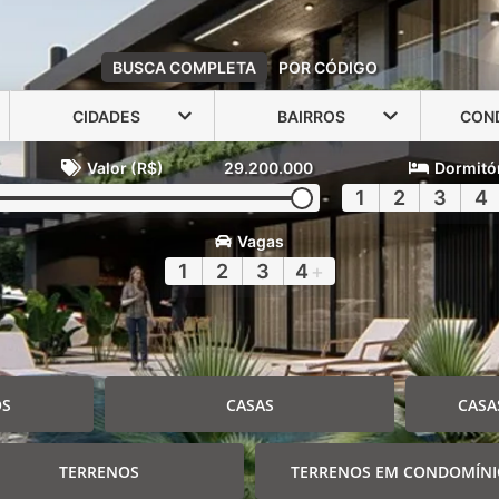
BUSCA COMPLETA
POR CÓDIGO
CIDADES
BAIRROS
CON
Valor (R$)
29.200.000
Dormitó
1
2
3
4
Vagas
1
2
3
4
+
OS
CASAS
CASA
TERRENOS
TERRENOS EM CONDOMÍN