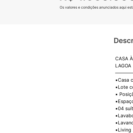
Os valores e condições anunciados aqui estã
Descr
CASA À
LAGOA 
———
▪️Casa
▪️Lote 
▪️ Posiç
▪️Espaç
▪️04 su
▪️Lavab
▪️Lavan
▪️Livin