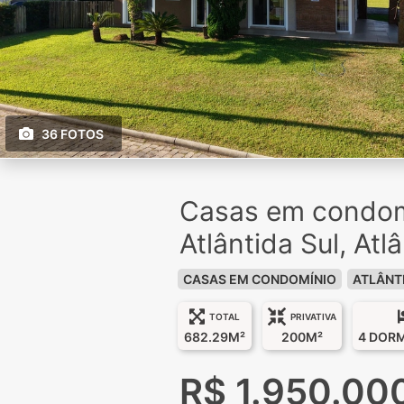
36 FOTOS
Casas em condom
Atlântida Sul, Atl
CASAS EM CONDOMÍNIO
ATLÂNT
TOTAL
PRIVATIVA
682.29M²
200M²
4 DOR
R$ 1.950.00