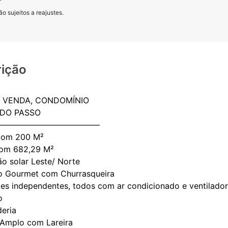
o sujeitos a reajustes.
ição
 VENDA, CONDOMÍNIO
DO PASSO
—————————————
 com 200 M²
com 682,29 M²
ão solar Leste/ Norte
o Gourmet com Churrasqueira
ítes independentes, todos com ar condicionado e ventilador
o
deria
g Amplo com Lareira