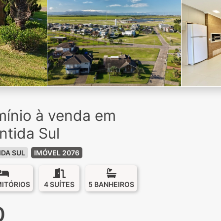
ínio à venda em
ântida Sul
IDA SUL
IMÓVEL 2076
MITÓRIOS
4 SUÍTES
5 BANHEIROS
0