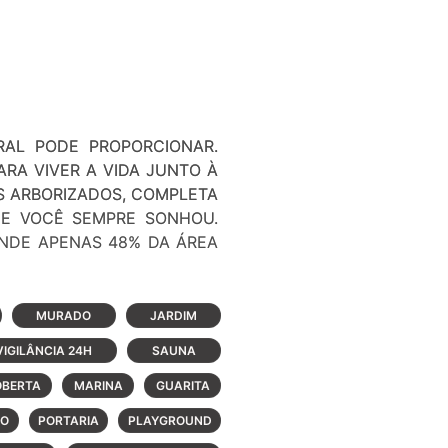
RAL PODE PROPORCIONAR.
RA VIVER A VIDA JUNTO À
S ARBORIZADOS, COMPLETA
UE VOCÊ SEMPRE SONHOU.
ONDE APENAS 48% DA ÁREA
MURADO
JARDIM
VIGILÂNCIA 24H
SAUNA
e de um condomínio fechado
 de lazer e esporte.
OBERTA
MARINA
GUARITA
 gran-de clube, dentro de um
RO
PORTARIA
PLAYGROUND