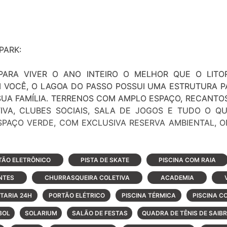
o
PARK:
ARA VIVER O ANO INTEIRO O MELHOR QUE O LITO
VOCÊ, O LAGOA DO PASSO POSSUI UMA ESTRUTURA PA
SUA FAMÍLIA. TERRENOS COM AMPLO ESPAÇO, RECANTO
TIVA, CLUBES SOCIAIS, SALA DE JOGOS E TUDO O Q
PAÇO VERDE, COM EXCLUSIVA RESERVA AMBIENTAL, 
a da Lagoa.
TÃO ELETRÔNICO
PISTA DE SKATE
PISCINA COM RAIA
NTES
CHURRASQUEIRA COLETIVA
ACADEMIA
PARK mais do que oferecer a segurança e a tranqüilidad
onceito Village Park, traz uma grande variedade de opções
TARIA 24H
PORTÃO ELÉTRICO
PISCINA TÉRMICA
PISCINA C
rcitar-se o ano inteiro, transformamos 46 hectares em um
BOL
SOLARIUM
SALÃO DE FESTAS
QUADRA DE TÊNIS DE SAIB
a da lagoa.