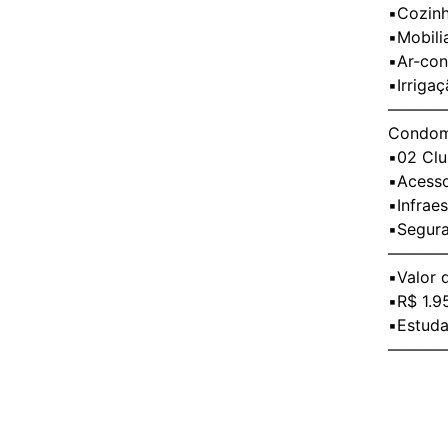
▪️Cozin
▪️Mobil
▪️Ar-co
▪️Irrig
———
Condom
▪️02 Cl
▪️Acess
▪️Infrae
▪️Segur
———
▪️Valor 
▪️R$ 1.
▪️Estud
———