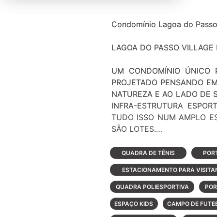
Condomínio Lagoa do Pass
LAGOA DO PASSO VILLAGE 
UM CONDOMÍNIO ÚNICO P
PROJETADO PENSANDO EM 
NATUREZA E AO LADO DE 
INFRA-ESTRUTURA ESPOR
TUDO ISSO NUM AMPLO ES
SÃO LOTES.
Condomínio fechado na beir
QUADRA DE TÊNIS
POR
ESTACIONAMENTO PARA VISITA
O LAGOA DO PASSO VILLAGE 
com segurança 24 horas, o c
QUADRA POLIESPORTIVA
POR
Para você divertir-se e exe
ESPAÇO KIDS
CAMPO DE FUTE
lindo parque privativo à beir