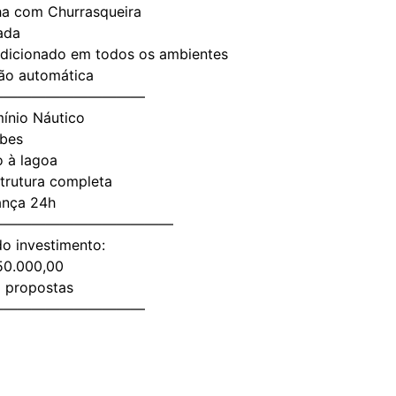
ha com Churrasqueira
iada
ndicionado em todos os ambientes
ação automática
———————————
ínio Náutico
ubes
o à lagoa
strutura completa
ança 24h
—————————————
do investimento:
950.000,00
a propostas
———————————