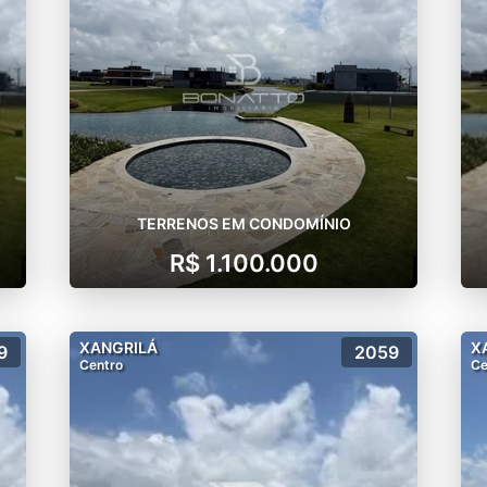
ida e bem-estar aos usuários, em consonância com o meio
ente com a Conceito Engenharia, já entregou mais de 67 
e.
Salton Urbanismo se especializou em construções de alt
onstrutiva. Na área de urbanismo, foi responsável pe
TERRENOS EM CONDOMÍNIO
R$ 1.100.000
XANGRILÁ
X
9
2059
Centro
Ce