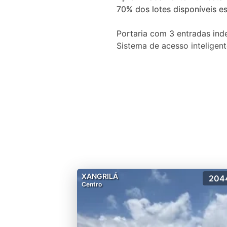
70% dos lotes disponíveis es
Portaria com 3 entradas in
Sistema de acesso intelige
Espaço delivery
Loja de conveniência 24 hor
Espaço mindfulness
Espaço massagem
Quadra de beach tênis cobe
Pet Place
Pomar e Horta
Paradouro com lockers para
Entre o mar e as montanhas
XANGRILÁ
204
Centro
Fundada há mais de 20 anos, 
O Amare Home Resort é um 
ramo de negócios imobiliá