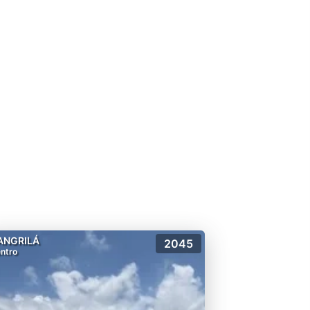
ANGRILÁ
2045
ntro
rios do Sul do Brasil.
 uma empresa experiente no
tos exclusivos, que buscam