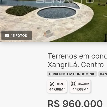
15 FOTOS
Terrenos em con
XangriLá, Centro
TERRENOS EM CONDOMÍNIO
XAN
TOTAL
PRIVATIVA
447.68M²
447.68M²
R$ 960.000