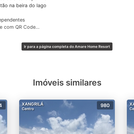
tão na beira do lago
dependentes
nte com QR Code
as
Ir para a página completa do Amare Home Resort
rta
Imóveis similares
 pertences à beira-mar
XANGRILÁ
X
4
980
Centro
Ce
a Dallasanta é uma das maiores gestoras de ativos imobiliá
empreendimento que conta com a segurança e solidez de
rios. A Dallasanta prioriza o desenvolvimento de proje