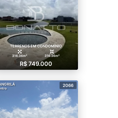
 ambiente e a sociedade.
mil m2 de obras construídas
o padrão, buscando sempre a
lo condomínio Malibu Beach
TERRENOS EM CONDOMÍNIO
316.36m²
316.36m²
R$ 749.000
ANGRILÁ
2066
ntro