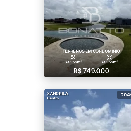
proporcionar qualidade de v
A Salton Urbanismo, juntam
com alto padrão de qualidad
Fundada no ano de 2003, a 
excelência na qualidade c
Residence em Xangri-lá.
TERRENOS EM CONDOMÍNIO
333.55m²
333.55m²
R$ 749.000
XANGRILÁ
204
Centro