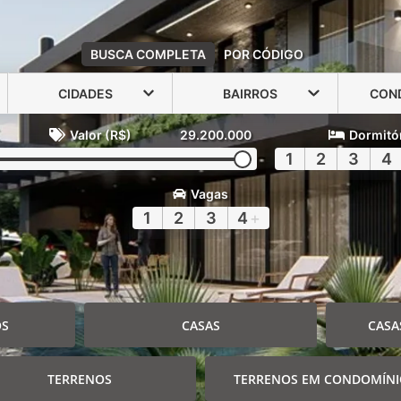
BUSCA COMPLETA
POR CÓDIGO
CIDADES
BAIRROS
CON
Valor (R$)
29.200.000
Dormitó
1
2
3
4
Vagas
1
2
3
4
+
OS
CASAS
CASA
TERRENOS
TERRENOS EM CONDOMÍN