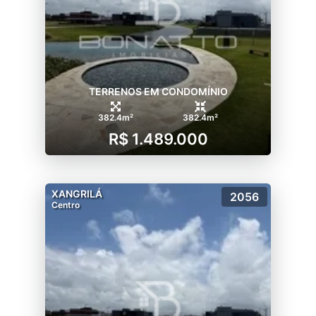
TERRENOS EM CONDOMÍNIO
382.4m²
382.4m²
R$ 1.489.000
XANGRILÁ
2056
Centro