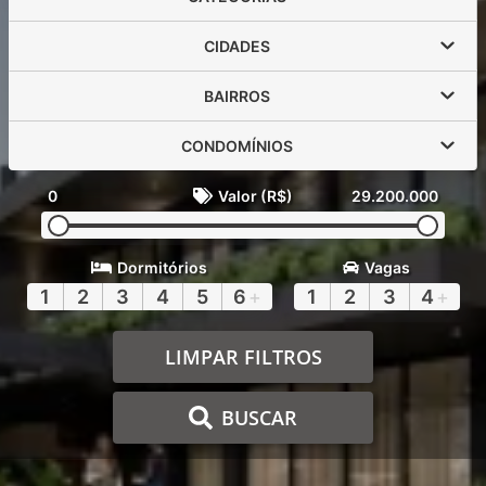
CIDADES
BAIRROS
CONDOMÍNIOS
0
Valor (R$)
29.200.000
Dormitórios
Vagas
1
2
3
4
5
6
+
1
2
3
4
+
LIMPAR FILTROS
BUSCAR