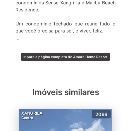
condomínios Sense Xangri-lá e Malibu Beach
Residence.
Um condomínio fechado que reúne tudo o
que você precisa para ser, e viver, feliz.
Aproximadamente 20 hectares de área
disponível
Ir para a página completa do Amare Home Resort
70% dos lotes disponíveis estão na beira do
lago
Portaria com 3 entradas independentes
Sistema de acesso inteligente com QR Code
Imóveis similares
Espaço delivery
Loja de conveniência 24 horas
Espaço mindfulness
XANGRILÁ
2066
Espaço massagem
Centro
Quadra de beach tênis coberta
Pet Place