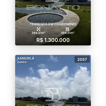
TERRENOS EM CONDOMÍNIO
394.31m²
394.31m²
R$ 1.300.000
XANGRILÁ
2057
Centro