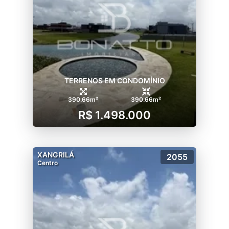
TERRENOS EM CONDOMÍNIO
390.66m²
390.66m²
R$ 1.498.000
XANGRILÁ
2055
Centro