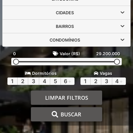
CIDADES
BAIRROS
CONDOMÍNIOS
0
Valor (R$)
29.200.000
Dormitórios
Vagas
1
2
3
4
5
6
+
1
2
3
4
+
LIMPAR FILTROS
BUSCAR