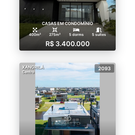
CASAS EM CONDOMÍNIO
400m²
275m²
5 dorms
5 suítes
R$ 3.400.000
XANGRILÁ
2093
Centro