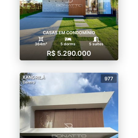
CASAS EM CONDOMÍNIO
364m²
5 dorms
5 suítes
R$ 5.290.000
XANGRILÁ
977
Centro