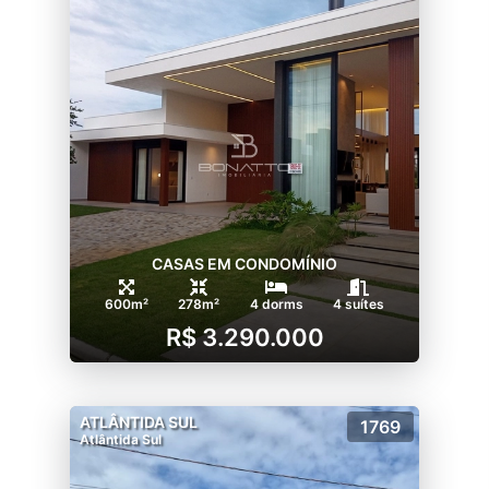
Espaço de Convívio Social
Amplo salão de festas e convívio com
espaço para restaurante, Ambiente de
lareira, Sala de jogos, Ginástica e
musculação, Vestiários, Infraestrutura de
serviços e apoio, Ampla varanda coberta,
Piscina para adultos e para crianças para a
prática de esportes e lazer, Deck de madeira
e solarium.
CASAS EM CONDOMÍNIO
600m²
278m²
4 dorms
4 suítes
R$ 3.290.000
ATLÂNTIDA SUL
1769
Atlântida Sul