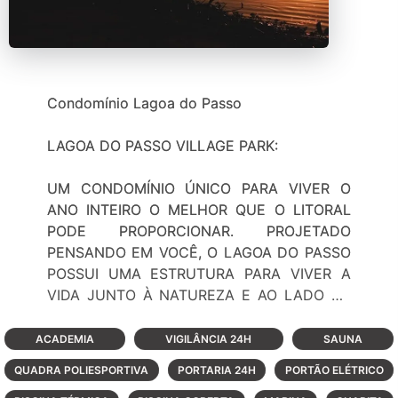
Condomínio Lagoa do Passo
LAGOA DO PASSO VILLAGE PARK:
UM CONDOMÍNIO ÚNICO PARA VIVER O
ANO INTEIRO O MELHOR QUE O LITORAL
PODE PROPORCIONAR. PROJETADO
PENSANDO EM VOCÊ, O LAGOA DO PASSO
POSSUI UMA ESTRUTURA PARA VIVER A
VIDA JUNTO À NATUREZA E AO LADO DE
SUA FAMÍLIA. TERRENOS COM AMPLO
ESPAÇO, RECANTOS ARBORIZADOS,
ACADEMIA
VIGILÂNCIA 24H
SAUNA
COMPLETA INFRA-ESTRUTURA ESPORTIVA,
QUADRA POLIESPORTIVA
PORTARIA 24H
PORTÃO ELÉTRICO
CLUBES SOCIAIS, SALA DE JOGOS E TUDO