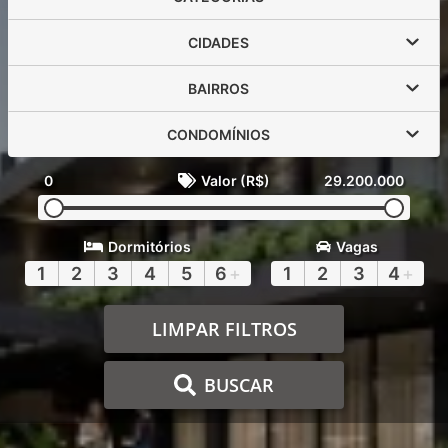
CIDADES
BAIRROS
CONDOMÍNIOS
0
Valor (R$)
29.200.000
Dormitórios
Vagas
1
2
3
4
5
6
+
1
2
3
4
+
LIMPAR FILTROS
BUSCAR