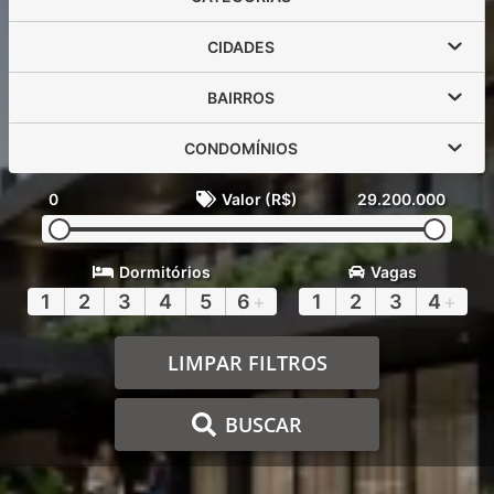
CIDADES
BAIRROS
CONDOMÍNIOS
0
Valor (R$)
29.200.000
Dormitórios
Vagas
1
2
3
4
5
6
+
1
2
3
4
+
LIMPAR FILTROS
BUSCAR