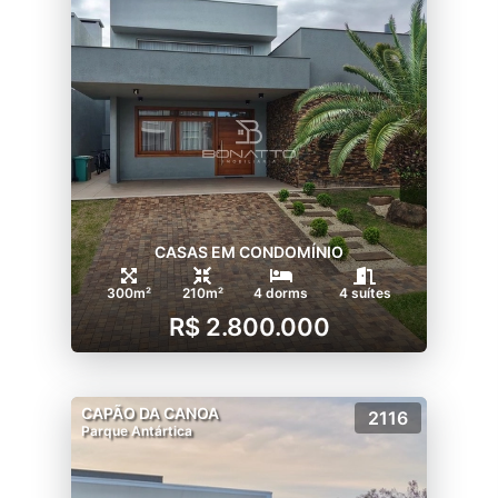
CASAS EM CONDOMÍNIO
300m²
210m²
4 dorms
4 suítes
R$ 2.800.000
CAPÃO DA CANOA
2116
Parque Antártica