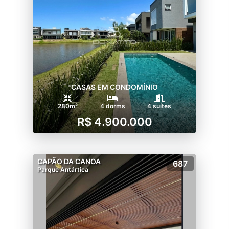
CASAS EM CONDOMÍNIO
280m²
4 dorms
4 suítes
R$ 4.900.000
CAPÃO DA CANOA
687
Parque Antártica