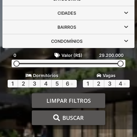
CIDADES
BAIRROS
CONDOMÍNIOS
0
Valor (R$)
29.200.000
Dormitórios
Vagas
1
2
3
4
5
6
+
1
2
3
4
+
LIMPAR FILTROS
BUSCAR