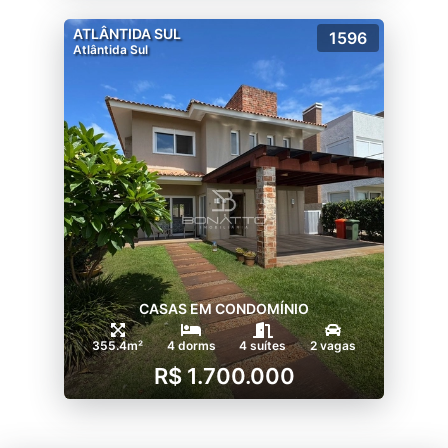
ATLÂNTIDA SUL
1596
Atlântida Sul
CASAS EM CONDOMÍNIO
355.4m²
4 dorms
4 suítes
2 vagas
R$ 1.700.000