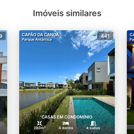
Imóveis similares
CAPÃO DA CANOA
C
9
441
Parque Antártica
Pa
CASAS EM CONDOMÍNIO
280m²
4 dorms
4 suítes