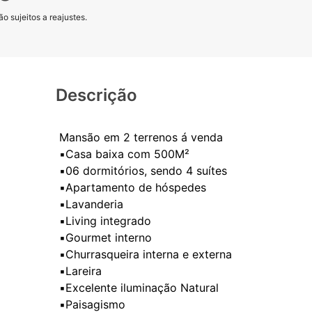
o sujeitos a reajustes.
Descrição
Mansão em 2 terrenos á venda
▪️Casa baixa com 500M²
▪️06 dormitórios, sendo 4 suítes
▪️Apartamento de hóspedes
▪️Lavanderia
▪️Living integrado
▪️Gourmet interno
▪️Churrasqueira interna e externa
▪️Lareira
▪️Excelente iluminação Natural
▪️Paisagismo