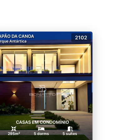
APÃO DA CANOA
2102
rque Antártica
CASAS EM CONDOMÍNIO
295m²
5 dorms
5 suítes