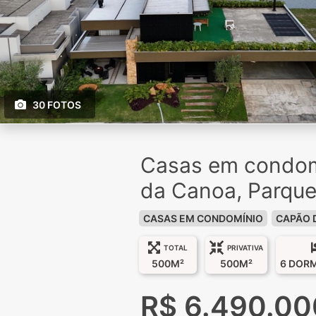
30 FOTOS
Casas em condom
da Canoa, Parque
CASAS EM CONDOMÍNIO
CAPÃO 
TOTAL
PRIVATIVA
500M²
500M²
6 DOR
R$ 6.490.00