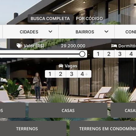
BUSCA COMPLETA
POR CÓDIGO
CIDADES
BAIRROS
CON
Valor (R$)
29.200.000
Dormitó
1
2
3
4
Vagas
1
2
3
4
+
OS
CASAS
CASA
TERRENOS
TERRENOS EM CONDOMÍN